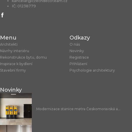
kancelar@czechdecoteam.cz
IČ: 01238779
Menu
Odkazy
Architekti
O nás
Návrhy interiéru
Novinky
Rekonstrukce bytu, domu
Registrace
Inspirace k bydlení
Přihlášení
Stavební firmy
Psychologie architektury
Novinky
Modernizace stanice metra Českomoravská a...