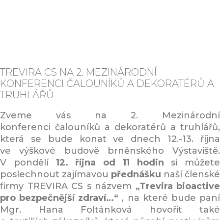
TREVIRA CS NA 2. MEZINÁRODNÍ
KONFERENCI ČALOUNÍKŮ A DEKORATÉRŮ A
TRUHLÁŘŮ
Zveme vás na 2. Mezinárodní
konferenci čalouníků a dekoratérů a truhlářů,
která se bude konat ve dnech 12.-13. října
ve výškové budově brněnského Výstaviště.
V pondělí
12. října od 11 hodin
si můžete
poslechnout zajímavou
přednášku
naší členské
firmy TREVIRA CS s názvem
„Trevira bioactive
pro bezpečnější zdraví…“
, na které bude pan
Mgr. Hana Foltánková hovořit také