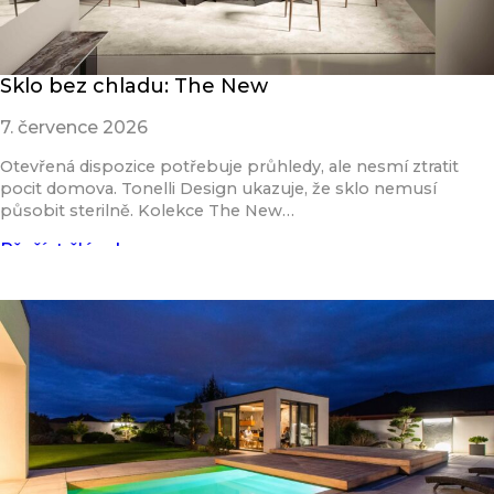
Sklo bez chladu: The New
7. července 2026
Otevřená dispozice potřebuje průhledy, ale nesmí ztratit
pocit domova. Tonelli Design ukazuje, že sklo nemusí
působit sterilně. Kolekce The New…
Přečíst článek