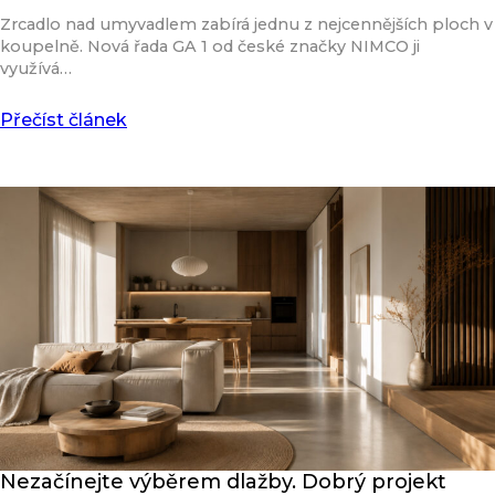
Zrcadlo nad umyvadlem zabírá jednu z nejcennějších ploch v
koupelně. Nová řada GA 1 od české značky NIMCO ji
využívá…
Přečíst článek
Nezačínejte výběrem dlažby. Dobrý projekt