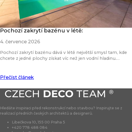
Pochozí zakrytí bazénu v létě:
4. července 2026
Pochozí zakrytí bazénu dává v létě největší smysl tam, kde
chcete z jedné plochy získat víc než jen vodní hladinu.…
Přečíst článek
Hledáte inspiraci před rekonstrukcí nebo stavbou? Inspirujte se z
realizací předních českých architektů a designerů.
Libečkova 10, 155 00 Praha 5
+420 778 488 084