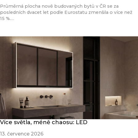
Průměrná plocha nově budovaných bytů v ČR se za
posledních dvacet let podle Eurostatu zmenšila o více než
15 %.…
Přečíst článek
Více světla, méně chaosu: LED
13. července 2026