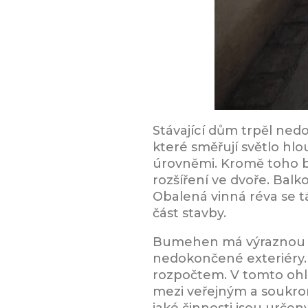
Stávající dům trpěl ned
které směřují světlo hlo
úrovněmi. Kromě toho b
rozšíření ve dvoře. Balk
Obalená vinná réva se t
část stavby.
Bumehen má výraznou arc
nedokončené exteriéry
rozpočtem. V tomto ohle
mezi veřejným a soukrom