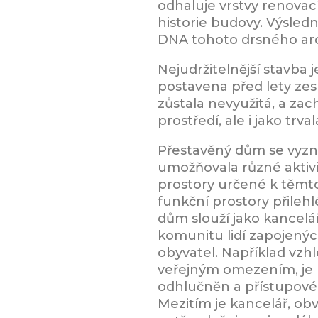
odhaluje vrstvy renova
historie budovy. Výsled
DNA tohoto drsného arc
Nejudržitelnější stavba j
postavena před lety zesn
zůstala nevyužitá, a zac
prostředí, ale i jako trv
Přestavěný dům se vyzna
umožňovala různé aktivi
prostory určené k těmto
funkční prostory přilehl
dům slouží jako kancelář
komunitu lidí zapojený
obyvatel. Například vz
veřejným omezením, je 
odhlučněn a přístupové
Mezitím je kancelář, o