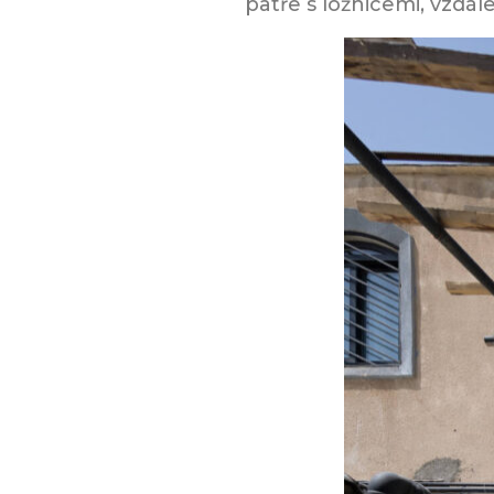
patře s ložnicemi, vzdá