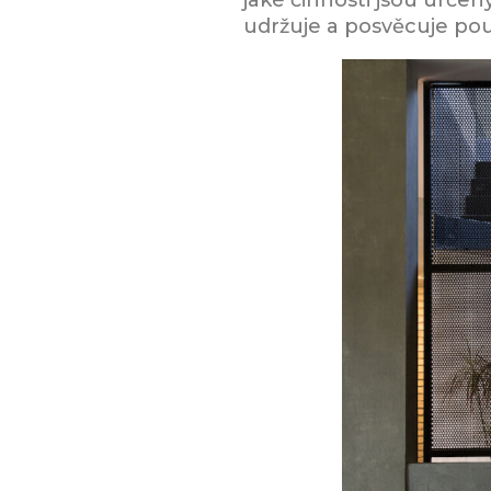
jaké činnosti jsou urče
udržuje a posvěcuje pou