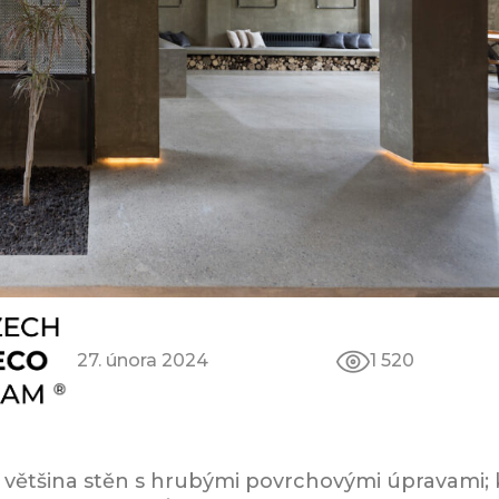
27. února 2024
1 520
 většina stěn s hrubými povrchovými úpravami; k