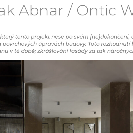
k Abnar / Ontic 
terý tento projekt nese po svém [ne]dokončení, 
a povrchových úpravách budovy. Toto rozhodnutí by
 v té době; zkrášlování fasády za tak náročných o