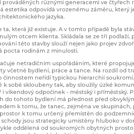
cí prováděných různými generacemi ve čtyřech
ná estetika odpovídá vrozenému záměru, který 
hitektonického jazyka.
e ta, která již existuje. A v tomto případě byla st
ulým otcem klienta. Skládala se ze tří podlaží, 
hování této stavby slouží nejen jako projev zdvoři
alá pocta rodinám z minulosti.
čuje netradičním uspořádáním, které propojuje t
ty včetně bydlení, práce a tance. Na rozdíl od t
 činnostem neřídí typickou hierarchií soukromí.
é k sobě skloubeny tak, aby sloužily úzké komun
 i víkendový odpočinek - městský i příměstský. Př
ch do tohoto bydlení má přednost před obvykl
hledem k tomu, že tanec, zejména ve skupinách,
prostor k tomu určený přemístěn do podzemníc
 schody jsou strategicky umístěny hluboko v do
bvykle oddělená od soukromých obytných prosto