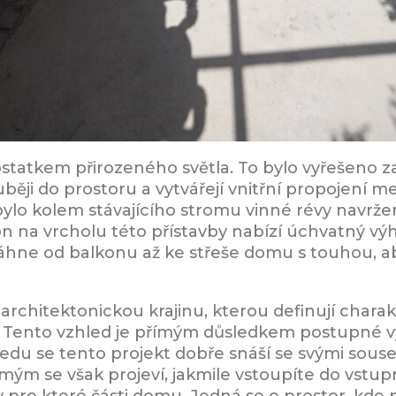
ostatkem přirozeného světla. To bylo vyřešeno 
uběji do prostoru a vytvářejí vnitřní propojení me
ylo kolem stávajícího stromu vinné révy navrž
on na vrcholu této přístavby nabízí úchvatný výh
áhne od balkonu až ke střeše domu s touhou, ab
hitektonickou krajinu, kterou definují charakt
. Tento vzhled je přímým důsledkem postupné 
du se tento projekt dobře snáší se svými souse
ým se však projeví, jakmile vstoupíte do vstupní