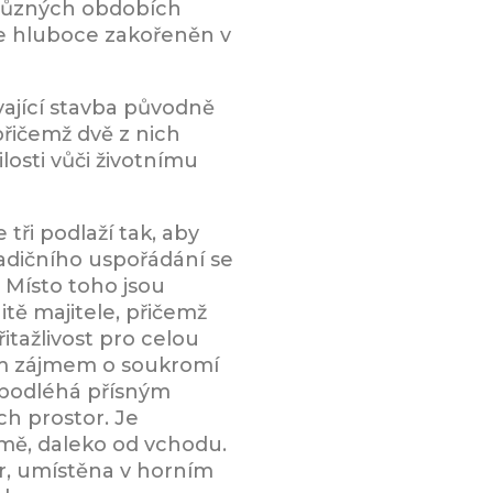
 různých obdobích
je hluboce zakořeněn v
ávající stavba původně
přičemž dvě z nich
losti vůči životnímu
ři podlaží tak, aby
radičního uspořádání se
 Místo toho jsou
itě majitele, přičemž
itažlivost pro celou
ým zájmem o soukromí
 podléhá přísným
h prostor. Je
mě, daleko od vchodu.
r, umístěna v horním