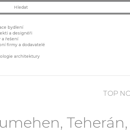
ace bydlení
ekti a designéři
 a řešení
ní firmy a dodavatelé
ologie architektury
TOP N
mehen, Teherán, Í