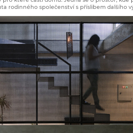
ny pro které části domu. Jedná se o prostor, kd
ta rodinného společenství s příslibem dalšího vý