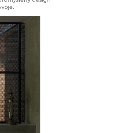
e promyšlený design
voje.