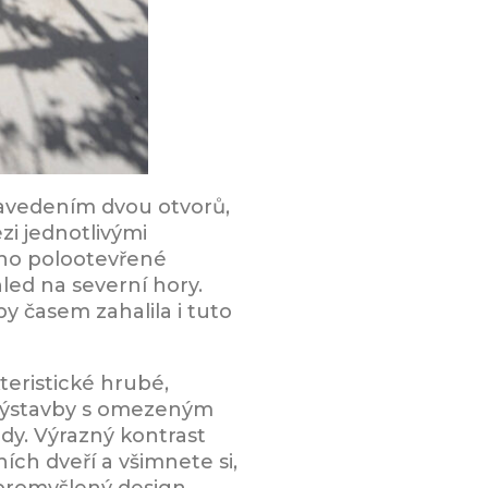
zavedením dvou otvorů,
zi jednotlivými
eno polootevřené
led na severní hory.
y časem zahalila i tuto
eristické hrubé,
výstavby s omezeným
dy. Výrazný kontrast
ch dveří a všimnete si,