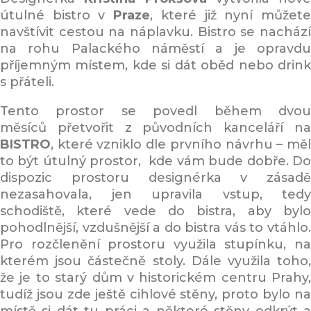
útulné bistro v
Praze
, které již nyní můžet
navštívit cestou na náplavku. Bistro se nachází
na rohu Palackého náměstí a je opravdu
příjemným místem, kde si dát oběd nebo drink
s přáteli.
Tento prostor se povedl během dvou
měsíců přetvořit z původních kanceláří na
BISTRO
, které vzniklo dle prvního návrhu – měl
to být útulný prostor, kde vám bude dobře. Do
dispozic prostoru designérka v zásadě
nezasahovala, jen upravila vstup, tedy
schodiště, které vede do bistra, aby bylo
pohodlnější, vzdušnější a do bistra vás to vtáhlo.
Pro rozčlenění prostoru využila stupínku, na
kterém jsou částečně stoly. Dále využila toho,
že je to starý dům v historickém centru Prahy,
tudíž jsou zde ještě cihlové stěny, proto bylo na