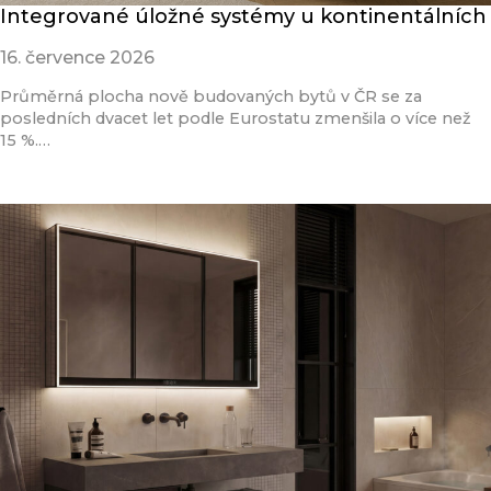
Integrované úložné systémy u kontinentálních
16. července 2026
Průměrná plocha nově budovaných bytů v ČR se za
posledních dvacet let podle Eurostatu zmenšila o více než
15 %.…
Přečíst článek