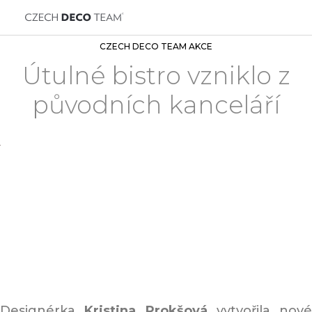
CZECH DECO TEAM AKCE
Útulné bistro vzniklo z
původních kanceláří
Designérka
Kristina Prokšová
vytvořila nové