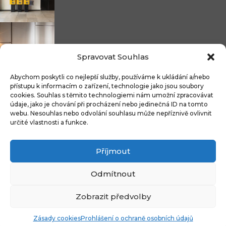
Nicoline: středomořská elegance, která se...
Spravovat Souhlas
Abychom poskytli co nejlepší služby, používáme k ukládání a/nebo
přístupu k informacím o zařízení, technologie jako jsou soubory
cookies. Souhlas s těmito technologiemi nám umožní zpracovávat
Čistitelné látky s technologií FibreGuard®:...
údaje, jako je chování při procházení nebo jedinečná ID na tomto
webu. Nesouhlas nebo odvolání souhlasu může nepříznivě ovlivnit
určité vlastnosti a funkce.
Příjmout
Integrované úložné systémy u kontinentálních...
Odmítnout
Zobrazit předvolby
Copyright © 2009-2024 CZECH DECO TEAM. All rights reserved.
Zásady cookies
Prohlášení o ochraně osobních údajů
Ochrana osoboní údajů
WordPress Vojtěch Bruk
Zásady Cookies