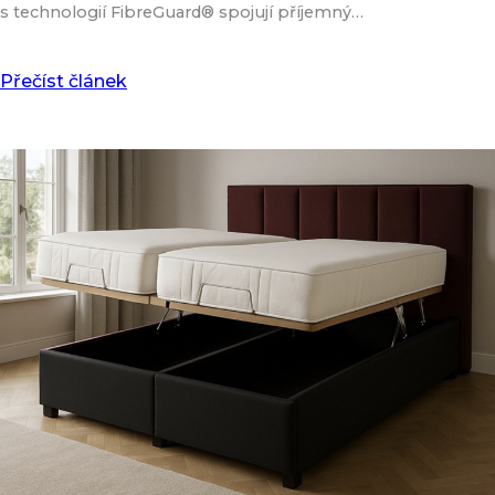
s technologií FibreGuard® spojují příjemný…
Přečíst článek