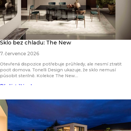
Sklo bez chladu: The New
7. července 2026
Otevřená dispozice potřebuje průhledy, ale nesmí ztratit
pocit domova. Tonelli Design ukazuje, že sklo nemusí
působit sterilně. Kolekce The New…
Přečíst článek