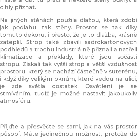
místě si dát tu práci a některé stěny odkrýt a
cihly přiznat.
Na jiných stěnách použila dlažbu, která zdobí
jak podlahu, tak stěny. Prostor se tak díky
tomuto dekoru, i přesto, že je to dlažba, krásně
zateplil. Strop také zbavili sádrokartonových
podhledů a trochu industriálně přiznali a natřeli
klimatizace a překlady, které jsou sočástí
stropu. Získali tak vyšší strop a větší vzdušnost
prostoru, který se nachází částečně v suterénu,
i když díky velikým oknům, které vedou na ulici,
je zde světla dostatek. Osvětlení je se
stmíváním, tudíž je možné nastavit jakoukoliv
atmosféru.
Přijďte a přesvěčte se sami, jak na vás prostor
působí. Máte jedinečnou možnost, protože do