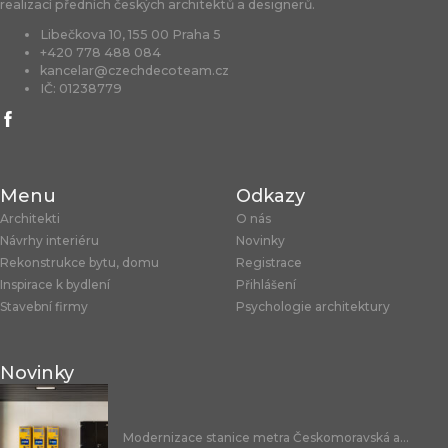
realizací předních českých architektů a designerů.
Libečkova 10, 155 00 Praha 5
+420 778 488 084
kancelar@czechdecoteam.cz
IČ: 01238779
Menu
Odkazy
Architekti
O nás
Návrhy interiéru
Novinky
Rekonstrukce bytu, domu
Registrace
Inspirace k bydlení
Přihlášení
Stavební firmy
Psychologie architektury
Novinky
Modernizace stanice metra Českomoravská a...