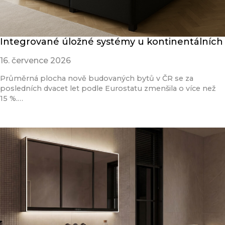
Integrované úložné systémy u kontinentálních
16. července 2026
Průměrná plocha nově budovaných bytů v ČR se za
posledních dvacet let podle Eurostatu zmenšila o více než
15 %.…
Přečíst článek