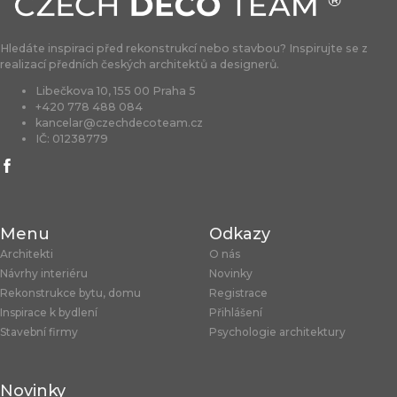
Hledáte inspiraci před rekonstrukcí nebo stavbou? Inspirujte se z
realizací předních českých architektů a designerů.
Libečkova 10, 155 00 Praha 5
+420 778 488 084
kancelar@czechdecoteam.cz
IČ: 01238779
Menu
Odkazy
Architekti
O nás
Návrhy interiéru
Novinky
Rekonstrukce bytu, domu
Registrace
Inspirace k bydlení
Přihlášení
Stavební firmy
Psychologie architektury
Novinky