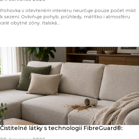
Pohovka v otevřeném interiéru neurčuje pouze počet míst
k sezení. Ovlivňuje pohyb, průhledy, měřítko i atmosféru
celé obytné zóny. Italská…
Přečíst článek
Čistitelné látky s technologií FibreGuard®: