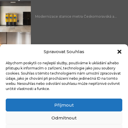
Modernizace stanice metra Českomoravská a...
Nicoline: středomořská elegance, která se...
Spravovat Souhlas
Abychom poskytli co nejlepší služby, používáme k ukládání a/nebo
přístupu k informacím o zařízení, technologie jako jsou soubory
cookies. Souhlas s těmito technologiemi nám umožní zpracovávat
Čistitelné látky s technologií FibreGuard®:...
údaje, jako je chování při procházení nebo jedinečná ID na tomto
webu. Nesouhlas nebo odvolání souhlasu může nepříznivě ovlivnit
určité vlastnosti a funkce.
Příjmout
Integrované úložné systémy u kontinentálních...
Odmítnout