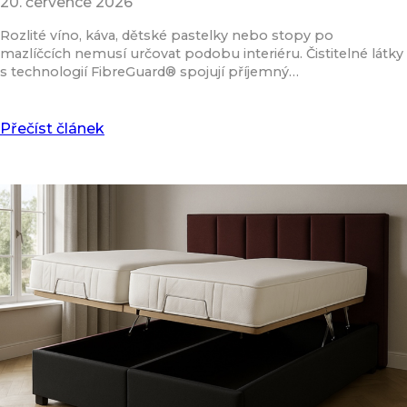
20. července 2026
Rozlité víno, káva, dětské pastelky nebo stopy po
mazlíčcích nemusí určovat podobu interiéru. Čistitelné látky
s technologií FibreGuard® spojují příjemný…
Přečíst článek