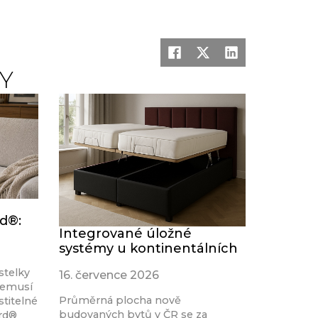
Y
rd®:
Integrované úložné
systémy u kontinentálních
stelky
16. července 2026
nemusí
Průměrná plocha nově
stitelné
budovaných bytů v ČR se za
ard®