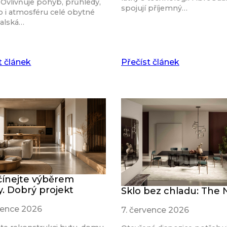
 Ovlivňuje pohyb, průhledy,
spojují příjemný…
o i atmosféru celé obytné
talská…
t článek
Přečíst článek
ínejte výběrem
y. Dobrý projekt
Sklo bez chladu: The
rvence 2026
7. července 2026