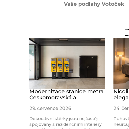
Vaše podlahy Votoček
Modernizace stanice metra
Nicol
Českomoravská a
elega
29. července 2026
24. če
Dekorativní stěrky jsou nejčastěji
Pohovk
spojovány s rezidenčními interiéry,
neurču