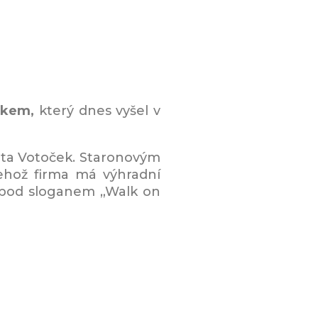
čkem,
který dnes vyšel v
ta Votoček. Staronovým
ehož firma má výhradní
á pod sloganem „Walk on