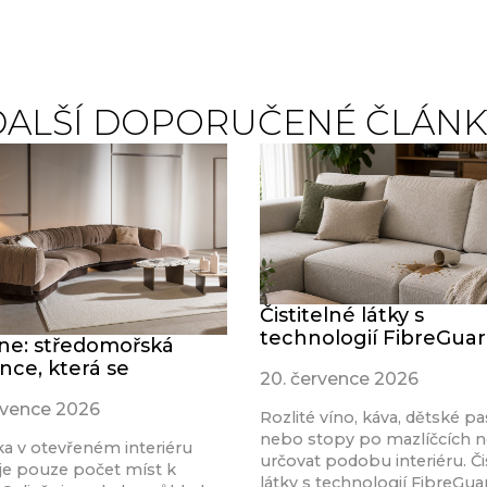
DALŠÍ DOPORUČENÉ ČLÁNK
Čistitelné látky s
technologií FibreGua
ine: středomořská
nce, která se
20. července 2026
rvence 2026
Rozlité víno, káva, dětské pa
nebo stopy po mazlíčcích 
a v otevřeném interiéru
určovat podobu interiéru. Či
je pouze počet míst k
látky s technologií FibreGu