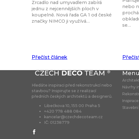
Plánuj
Zrcadlo nad umyvadlem zabírá
nebo n
jednu z nejcennějších ploch v
procház
koupelně. Nová řada GA 1 od české
obkladů
značky NIMCO ji využívá…
se…
Přečíst článek
Přečís
Men
Architek
Hledáte inspiraci před rekonstrukcí nebo
Návrhy i
stavbou? Inspirujte se z realizací
Rekonst
předních českých architektů a designerů.
Inspirace
Libečkova 10, 155 00 Praha 5
Stavební
+420 778 488 084
kancelar@czechdecoteam.cz
IČ: 01238779