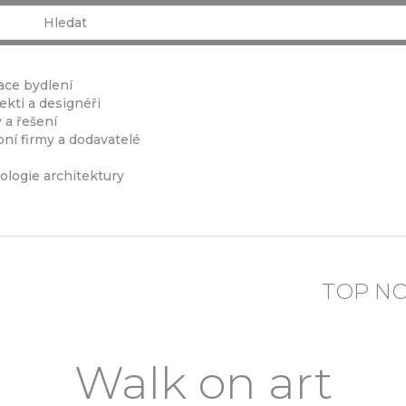
ace bydlení
ekti a designéři
 a řešení
ní firmy a dodavatelé
ologie architektury
TOP N
Walk on art