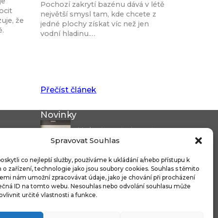
je
Pochozí zakrytí bazénu dává v létě
ocit
největší smysl tam, kde chcete z
uje, že
jedné plochy získat víc než jen
ě.
vodní hladinu.…
Přečíst článek
Novinky
Modernizace stanice metra
Spravovat Souhlas
Českomoravská a...
Nicoline: středomořská
kytli co nejlepší služby, používáme k ukládání a/nebo přístupu k
o zařízení, technologie jako jsou soubory cookies. Souhlas s těmito
elegance, která se...
emi nám umožní zpracovávat údaje, jako je chování při procházení
ečná ID na tomto webu. Nesouhlas nebo odvolání souhlasu může
Čistitelné látky s technologií
ovlivnit určité vlastnosti a funkce.
FibreGuard®:...