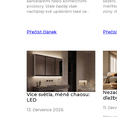
kancelářemi nebo komerčními
sezení.
prostory. Stále častěji však
měřítk
nacházejí své uplatnění také ve…
zóny. I
Přečíst článek
Přečís
Nezač
Více světla, méně chaosu:
dlažb
LED
11. če
13. července 2026