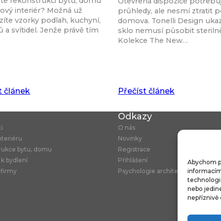
ete rekonstrukci bytu, domu
Otevřená dispozice potřebu
ový interiér? Možná už
průhledy, ale nesmí ztratit p
íte vzorky podlah, kuchyní,
domova. Tonelli Design ukaz
 a svítidel. Jenže právě tím
sklo nemusí působit steriln
Kolekce The New…
t článek
Přečíst článek
u
Odkazy
ti
O nás
nteriéru
Novinky
rukce bytu, domu
Registrace
 k bydlení
Přihlášení
Abychom pos
 firmy
Psychologie architektury
informacím 
technologi
nebo jedin
nepříznivě 