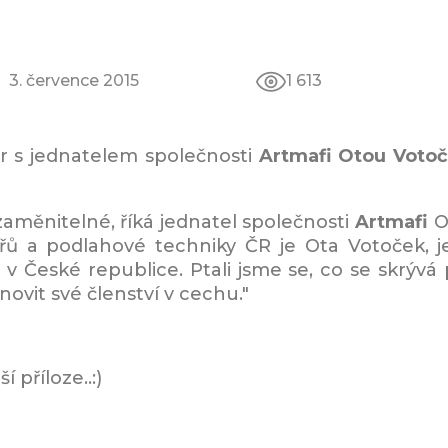
3. července 2015
1 613
 s jednatelem společnosti
Artmafi Otou Voto
zaměnitelné, říká jednatel společnosti
Artmafi
O
ů a podlahové techniky ČR je Ota Votoček, j
 v České republice. Ptali jsme se, co se skrýv
novit své členství v cechu."
 příloze..:)