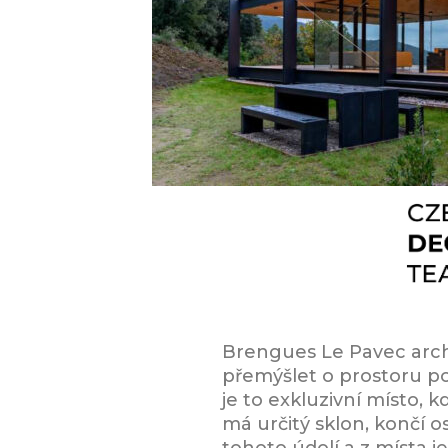
Brengues Le Pavec arch
přemýšlet o prostoru po
je to exkluzivní místo,
má určitý sklon, končí 
tohoto údolí a z místa 