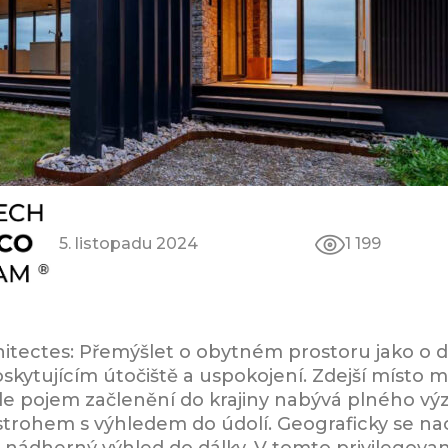
5. listopadu 2024
1 199
itectes: Přemýšlet o obytném prostoru jako 
skytujícím útočiště a uspokojení. Zdejší místo 
 kde pojem začlenění do krajiny nabývá plného 
ostrohem s výhledem do údolí. Geograficky se n
je nádherný výhled do dálky. V tomto privilego