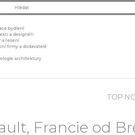
ace bydlení
ekti a designéři
 a řešení
ní firmy a dodavatelé
ologie architektury
TOP N
ult, Francie od B