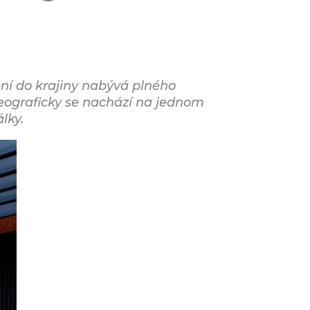
ění do krajiny nabývá plného
eograficky se nachází na jednom
lky.