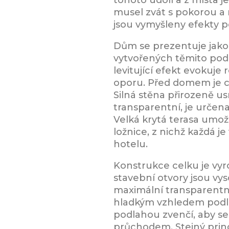
musel zvát s pokorou a 
jsou vymyšleny efekty p
Dům se prezentuje jako v
vytvořených těmito pod
levitující efekt evokuje
oporu. Před domem je ce
Silná stěna přirozeně u
transparentní, je určena
Velká krytá terasa umožň
ložnice, z nichž každá 
hotelu.
Konstrukce celku je vyr
stavební otvory jsou vy
maximální transparentnos
hladkým vzhledem podlah
podlahou zvenčí, aby se 
průchodem. Stejný princi