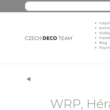
Search ...
Inspir
Archit
Služby
Staveb
Blog
Psych
WRP, Héra