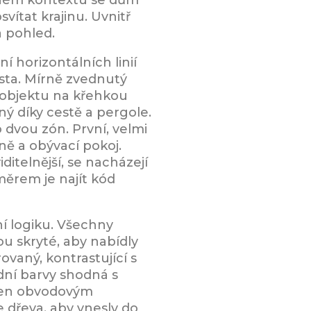
ítat krajinu. Uvnitř
a pohled.
í horizontálních linií
sta. Mírně zvednutý
m objektu na křehkou
ý díky cestě a pergole.
 dvou zón. První, velmi
ně a obývací pokoj.
itelnější, se nacházejí
ěrem je najít kód
ní logiku. Všechny
u skryté, aby nabídly
ovaný, kontrastující s
dní barvy shodná s
tržen obvodovým
e dřeva, aby vnesly do