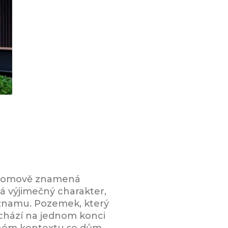
o domově znamená
má výjimečný charakter,
významu. Pozemek, který
achází na jednom konci
vaném kontextu se dům