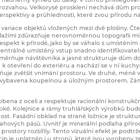
rozvahou. Velkorysé prosklení nechává dům prosv
erspektivy a průhlednosti, které zvou přírodu n
ariace objektů vložených mezi dvě plošiny. Čten
lažími zdůrazňuje nerovnoměrnou topografii mí
 respekt k přírodě, jako by se váhalo s umístění
ntrálně umístěný vstup snadno identifikovateln
směrňuje návštěvníka a jasně strukturuje dům do
 k otevření do exteriéru a nachází se v ní kuchy
uje zvětšit vnímání prostoru. Ve druhé, méně vid
je vybavena koupelnou a úložným prostorem. Zám
obena z oceli a respektuje racionální konstrukč
soké. Kolejnice a rámy truhlářských výrobků budo
t. Fasádní obklad na straně ložnice je struktur
ových pásů. Uvnitř je minerální podlaha příro
prostory rozšířily. Tento vizuální efekt je pod
p je uplatněn i u stropů, které jsou vyrobeny z