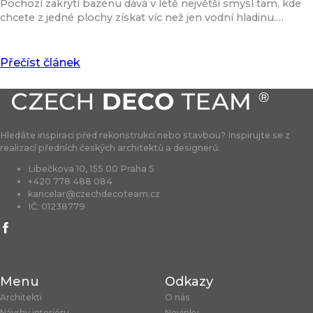
Pochozí zakrytí bazénu dává v létě největší smysl tam, kde
chcete z jedné plochy získat víc než jen vodní hladinu.…
Přečíst článek
Hledáte inspiraci před rekonstrukcí nebo stavbou? Inspirujte se z
realizací předních českých architektů a designerů.
Libečkova 10, 155 00 Praha 5
+420 778 488 084
kancelar@czechdecoteam.cz
IČ: 01238779
Menu
Odkazy
Architekti
O nás
Návrhy interiéru
Novinky