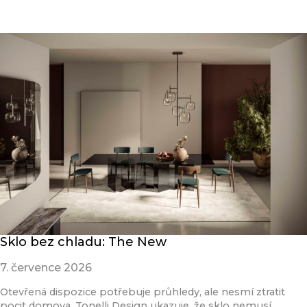
Sklo bez chladu: The New
7. července 2026
Otevřená dispozice potřebuje průhledy, ale nesmí ztratit
pocit domova. Tonelli Design ukazuje, že sklo nemusí