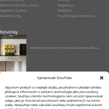
Rekonstrukce bytu, domu
Registrace
Inspirace k bydlení
Přihlášení
Stavební firmy
Psychologie architektury
Novinky
Modernizace stanice metra Českomoravská a...
Nicoline: středomořská elegance, která se...
Spravovat Souhlas
Abychom poskytli co nejlepší služby, používáme k ukládání a/nebo
přístupu k informacím o zařízení, technologie jako jsou soubory
cookies. Souhlas s těmito technologiemi nám umožní zpracovávat
Čistitelné látky s technologií FibreGuard®:...
údaje, jako je chování při procházení nebo jedinečná ID na tomto
webu. Nesouhlas nebo odvolání souhlasu může nepříznivě ovlivnit