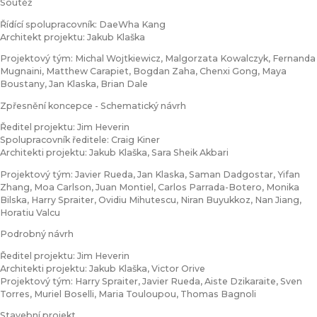
Soutěž
Řídící spolupracovník: DaeWha Kang
Architekt projektu: Jakub Klaška
Projektový tým: Michal Wojtkiewicz, Malgorzata Kowalczyk, Fernanda
Mugnaini, Matthew Carapiet, Bogdan Zaha, Chenxi Gong, Maya
Boustany, Jan Klaska, Brian Dale
Zpřesnění koncepce - Schematický návrh
Ředitel projektu: Jim Heverin
Spolupracovník ředitele: Craig Kiner
Architekti projektu: Jakub Klaška, Sara Sheik Akbari
Projektový tým: Javier Rueda, Jan Klaska, Saman Dadgostar, Yifan
Zhang, Moa Carlson, Juan Montiel, Carlos Parrada-Botero, Monika
Bilska, Harry Spraiter, Ovidiu Mihutescu, Niran Buyukkoz, Nan Jiang,
Horatiu Valcu
Podrobný návrh
Ředitel projektu: Jim Heverin
Architekti projektu: Jakub Klaška, Victor Orive
Projektový tým: Harry Spraiter, Javier Rueda, Aiste Dzikaraite, Sven
Torres, Muriel Boselli, Maria Touloupou, Thomas Bagnoli
Stavební projekt