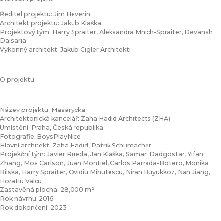
Ředitel projektu: Jim Heverin
Architekt projektu: Jakub Klaška
Projektový tým: Harry Spraiter, Aleksandra Mnich-Spraiter, Devansh
Daisaria
Výkonný architekt: Jakub Cigler Architekti
O projektu
Název projektu: Masarycka
Architektonická kancelář: Zaha Hadid Architects (ZHA)
Umístění: Praha, Česká republika
Fotografie: BoysPlayNice
Hlavní architekt: Zaha Hadid, Patrik Schumacher
Projekční tým: Javier Rueda, Jan Klaška, Saman Dadgostar, Yifan
Zhang, Moa Carlson, Juan Montiel, Carlos Parrada-Botero, Monika
Bilska, Harry Spraiter, Ovidiu Mihutescu, Niran Buyukkoz, Nan Jiang,
Horatiu Valcu
Zastavěná plocha: 28,000 m²
Rok návrhu: 2016
Rok dokončení: 2023