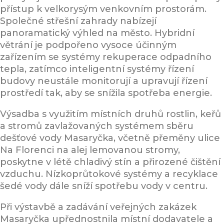
přístup k velkorysým venkovním prostorám.
Společné střešní zahrady nabízejí
panoramatický výhled na město. Hybridní
větrání je podpořeno vysoce účinným
zařízením se systémy rekuperace odpadního
tepla, zatímco inteligentní systémy řízení
budovy neustále monitorují a upravují řízení
prostředí tak, aby se snížila spotřeba energie.
Výsadba s využitím místních druhů rostlin, keřů
a stromů zavlažovaných systémem sběru
dešťové vody Masaryčka, včetně přeměny ulice
Na Florenci na alej lemovanou stromy,
poskytne v létě chladivý stín a přirozené čištění
vzduchu. Nízkoprůtokové systémy a recyklace
šedé vody dále sníží spotřebu vody v centru.
Při výstavbě a zadávání veřejných zakázek
Masaryčka upřednostnila místní dodavatele a