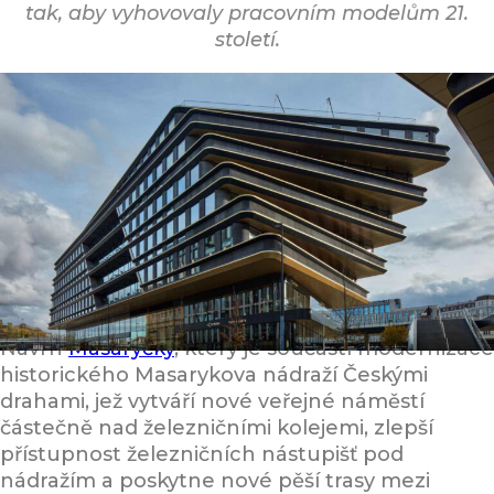
tak, aby vyhovovaly pracovním modelům 21.
století.
Návrh
Masaryčky
, který je součástí modernizace
historického Masarykova nádraží Českými
drahami, jež vytváří nové veřejné náměstí
částečně nad železničními kolejemi, zlepší
přístupnost železničních nástupišť pod
nádražím a poskytne nové pěší trasy mezi