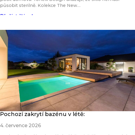
působit sterilně. Kolekce The New…
Přečíst článek
Pochozí zakrytí bazénu v létě:
4. července 2026