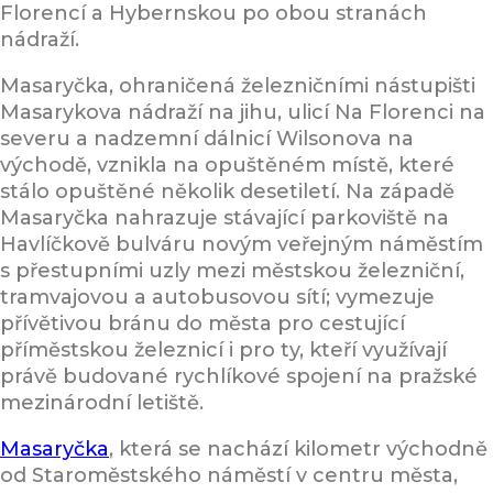
Florencí a Hybernskou po obou stranách
nádraží.
Masaryčka, ohraničená železničními nástupišti
Masarykova nádraží na jihu, ulicí Na Florenci na
severu a nadzemní dálnicí Wilsonova na
východě, vznikla na opuštěném místě, které
stálo opuštěné několik desetiletí. Na západě
Masaryčka nahrazuje stávající parkoviště na
Havlíčkově bulváru novým veřejným náměstím
s přestupními uzly mezi městskou železniční,
tramvajovou a autobusovou sítí; vymezuje
přívětivou bránu do města pro cestující
příměstskou železnicí i pro ty, kteří využívají
právě budované rychlíkové spojení na pražské
mezinárodní letiště.
Masaryčka
, která se nachází kilometr východně
od Staroměstského náměstí v centru města,