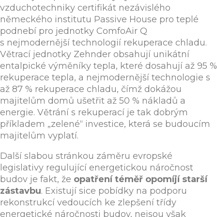
vzduchotechniky certifikát nezávislého
německého institutu Passive House pro teplé
podnebí pro jednotky ComfoAir Q
s nejmodernější technologií rekuperace chladu.
Větrací jednotky Zehnder obsahují unikátní
entalpické výměníky tepla, které dosahují až 95 %
rekuperace tepla, a nejmodernější technologie s
až 87 % rekuperace chladu, čímž dokážou
majitelům domů ušetřit až 50 % nákladů a
energie. Větrání s rekuperací je tak dobrým
příkladem „zelené“ investice, která se budoucím
majitelům vyplatí.
Další slabou stránkou záměru evropské
legislativy regulující energetickou náročnost
budov je fakt, že
opatření téměř opomíjí starší
zástavbu
. Existují sice pobídky na podporu
rekonstrukcí vedoucích ke zlepšení třídy
energetické náročnosti budov, nejsou však