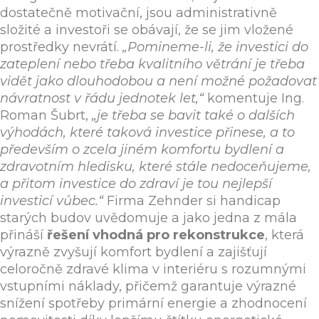
dostatečně motivační, jsou administrativně
složité a investoři se obávají, že se jim vložené
prostředky nevrátí.
„Pomineme-li, že investici do
zateplení nebo třeba kvalitního větrání je třeba
vidět jako dlouhodobou a není možné požadovat
návratnost v řádu jednotek let,“
komentuje Ing.
Roman Šubrt,
„je třeba se bavit také o dalších
výhodách, které taková investice přinese, a to
především o zcela jiném komfortu bydlení a
zdravotním hledisku, které stále nedoceňujeme,
a přitom investice do zdraví je tou nejlepší
investicí vůbec.“
Firma Zehnder si handicap
starých budov uvědomuje a jako jedna z mála
přináší
řešení vhodná pro rekonstrukce
, která
výrazně zvyšují komfort bydlení a zajišťují
celoročně zdravé klima v interiéru s rozumnými
vstupními náklady, přičemž garantuje výrazné
snížení spotřeby primární energie a zhodnocení