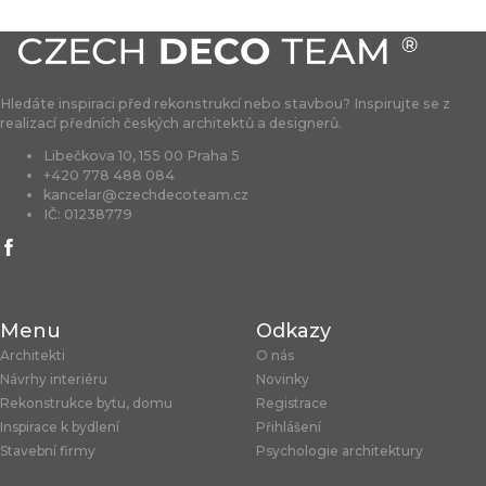
Hledáte inspiraci před rekonstrukcí nebo stavbou? Inspirujte se z
realizací předních českých architektů a designerů.
Libečkova 10, 155 00 Praha 5
+420 778 488 084
kancelar@czechdecoteam.cz
IČ: 01238779
Menu
Odkazy
Architekti
O nás
Návrhy interiéru
Novinky
Rekonstrukce bytu, domu
Registrace
Inspirace k bydlení
Přihlášení
Stavební firmy
Psychologie architektury