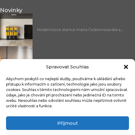
Novinky
Modernizace stanice metra Českomoravská a...
Nicoline: středomořská elegance, která se...
Spravovat Souhlas
Abychom poskytli co nejlepší služby, používáme k ukládání a/nebo
přístupu k informacím o zařízení, technologie jako jsou soubory
cookies. Souhlas s těmito technologiemi nám umožní zpracovávat
Čistitelné látky s technologií FibreGuard®:...
údaje, jako je chování při procházení nebo jedinečná ID na tomto
webu. Nesouhlas nebo odvolání souhlasu může nepříznivě ovlivnit
určité vlastnosti a funkce.
Příjmout
Integrované úložné systémy u kontinentálních...