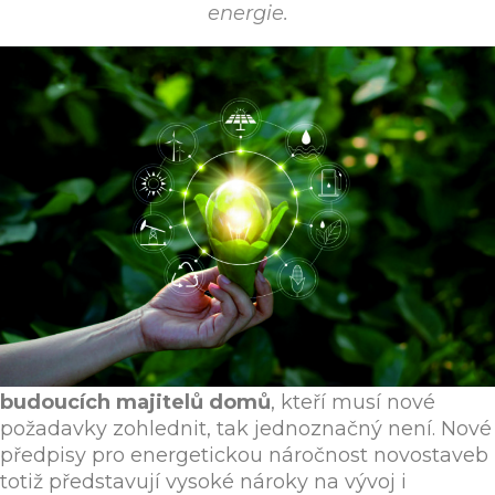
energie.
Zatímco z pohledu vlád je celosvětový tlak na
udržitelnost a ekologii možné vnímat jedině
pozitivně, pohled architektů a investorů, resp.
budoucích majitelů domů
, kteří musí nové
požadavky zohlednit, tak jednoznačný není. Nové
předpisy pro energetickou náročnost novostaveb
totiž představují vysoké nároky na vývoj i