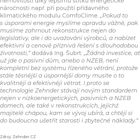
nemovitosti díky lepšímu štítku energetické
náročnosti např. při použití přídavného
klimatického modulu ComfoClime.
„Pokud to
s úsporami energie myslíme opravdu vážně, pak
musíme zahrnout rekonstrukce nejen do
legislativy, ale i do uvažování výrobců, a nabízet
efektivní a cenově příznivá řešení s dlouhodobou
životností,“
dodává Ing. Šubrt:
„Žádná investice, ať
už jde o pasivní dům, anebo o NZEB, není
kompletní bez systému řízeného větrání, protože
stále těsnější a úspornější domy musíte o to
kvalitněji a efektivněji větrat. I proto se
technologie Zehnder stávají novým standardem
nejen v nízkoenergetických, pasivních a NZEB
domech, ale také v rekonstrukcích, jejichž
majitelé chápou, kam se vývoj ubírá, a chtějí si
do budoucna ušetřit starosti i zbytečné náklady.“
Zdroj: Zehnder CZ