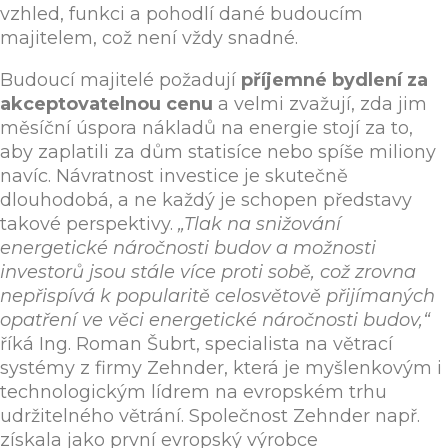
vzhled, funkci a pohodlí dané budoucím
majitelem, což není vždy snadné.
Budoucí majitelé požadují
příjemné bydlení za
akceptovatelnou cenu
a velmi zvažují, zda jim
měsíční úspora nákladů na energie stojí za to,
aby zaplatili za dům statisíce nebo spíše miliony
navíc. Návratnost investice je skutečně
dlouhodobá, a ne každý je schopen představy
takové perspektivy.
„Tlak na snižování
energetické náročnosti budov a možnosti
investorů jsou stále více proti sobě, což zrovna
nepřispívá k popularitě celosvětově přijímaných
opatření ve věci energetické náročnosti budov,“
říká Ing. Roman Šubrt, specialista na větrací
systémy z firmy Zehnder, která je myšlenkovým i
technologickým lídrem na evropském trhu
udržitelného větrání. Společnost Zehnder např.
získala jako první evropský výrobce