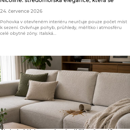
Nicoline: středomořská elegance, která se
24. července 2026
Pohovka v otevřeném interiéru neurčuje pouze počet míst
k sezení. Ovlivňuje pohyb, průhledy, měřítko i atmosféru
celé obytné zóny. Italská…
Přečíst článek