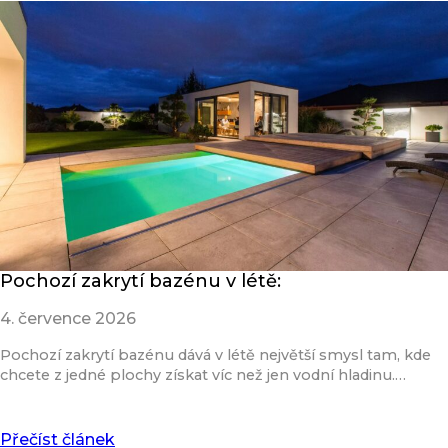
Pochozí zakrytí bazénu v létě:
4. července 2026
Pochozí zakrytí bazénu dává v létě největší smysl tam, kde
chcete z jedné plochy získat víc než jen vodní hladinu.…
Přečíst článek