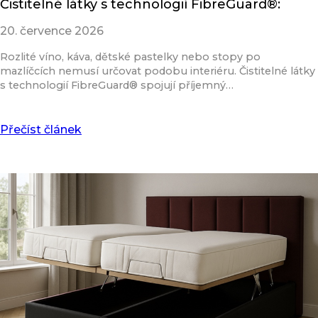
Čistitelné látky s technologií FibreGuard®:
20. července 2026
Rozlité víno, káva, dětské pastelky nebo stopy po
mazlíčcích nemusí určovat podobu interiéru. Čistitelné látky
s technologií FibreGuard® spojují příjemný…
Přečíst článek