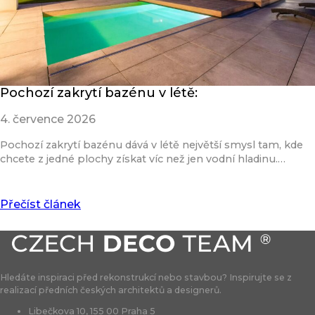
Pochozí zakrytí bazénu v létě:
4. července 2026
Pochozí zakrytí bazénu dává v létě největší smysl tam, kde
chcete z jedné plochy získat víc než jen vodní hladinu.…
Přečíst článek
Hledáte inspiraci před rekonstrukcí nebo stavbou? Inspirujte se z
realizací předních českých architektů a designerů.
Libečkova 10, 155 00 Praha 5