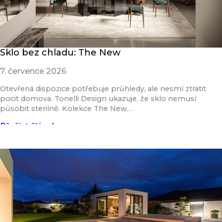
Sklo bez chladu: The New
7. července 2026
Otevřená dispozice potřebuje průhledy, ale nesmí ztratit
pocit domova. Tonelli Design ukazuje, že sklo nemusí
působit sterilně. Kolekce The New…
Přečíst článek