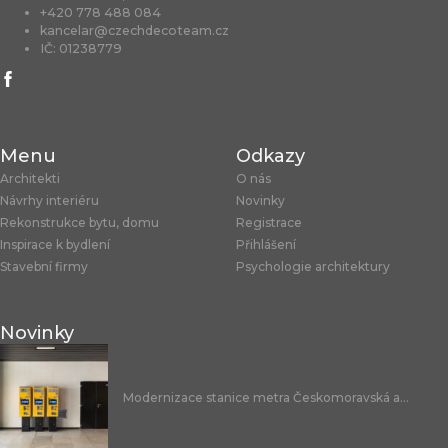
+420 778 488 084
kancelar@czechdecoteam.cz
IČ: 01238779
Menu
Odkazy
Architekti
O nás
Návrhy interiéru
Novinky
Rekonstrukce bytu, domu
Registrace
Inspirace k bydlení
Přihlášení
Stavební firmy
Psychologie architektury
Novinky
Modernizace stanice metra Českomoravská a...