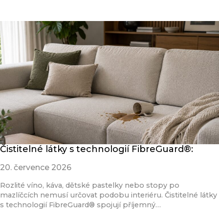
Přečíst článek
Čistitelné látky s technologií FibreGuard®:
20. července 2026
Rozlité víno, káva, dětské pastelky nebo stopy po
mazlíčcích nemusí určovat podobu interiéru. Čistitelné látky
s technologií FibreGuard® spojují příjemný…