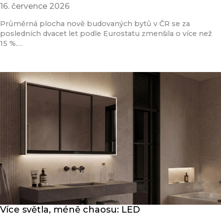
16. července 2026
Průměrná plocha nově budovaných bytů v ČR se za
posledních dvacet let podle Eurostatu zmenšila o více než
15 %.…
Přečíst článek
Více světla, méně chaosu: LED