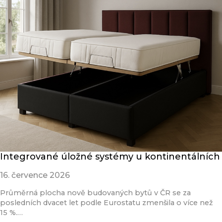
Integrované úložné systémy u kontinentálních
16. července 2026
Průměrná plocha nově budovaných bytů v ČR se za
posledních dvacet let podle Eurostatu zmenšila o více než
15 %.…