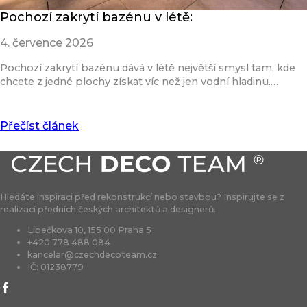
Pochozí zakrytí bazénu v létě:
4. července 2026
Pochozí zakrytí bazénu dává v létě největší smysl tam, kde
chcete z jedné plochy získat víc než jen vodní hladinu.…
Přečíst článek
Hledáte inspiraci před rekonstrukcí nebo stavbou? Inspirujte se z
realizací předních českých architektů a designerů.
Libečkova 10, 155 00 Praha 5
+420 778 488 084
kancelar@czechdecoteam.cz
IČ: 01238779