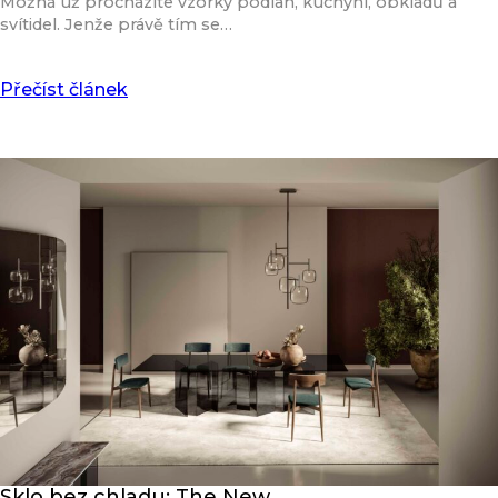
Možná už procházíte vzorky podlah, kuchyní, obkladů a
svítidel. Jenže právě tím se…
Přečíst článek
Sklo bez chladu: The New