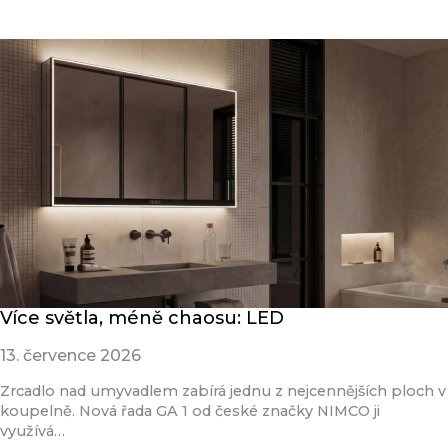
Přečíst článek
Více světla, méně chaosu: LED
13. července 2026
Zrcadlo nad umyvadlem zabírá jednu z nejcennějších ploch v
koupelně. Nová řada GA 1 od české značky NIMCO ji
využívá…