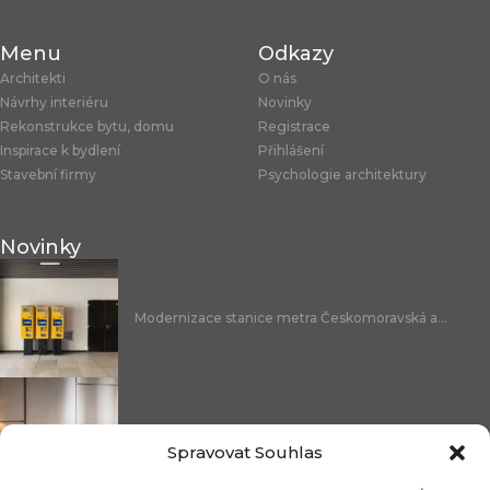
Menu
Odkazy
Architekti
O nás
Návrhy interiéru
Novinky
Rekonstrukce bytu, domu
Registrace
Inspirace k bydlení
Přihlášení
Stavební firmy
Psychologie architektury
Novinky
Modernizace stanice metra Českomoravská a...
Nicoline: středomořská elegance, která se...
Spravovat Souhlas