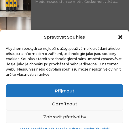
Modernizace stanice metra Českomoravská a...
Nicoline: středomořská elegance, která se...
Spravovat Souhlas
Abychom poskytli co nejlepší služby, používáme k ukládání a/nebo
přístupu k informacím o zařízení, technologie jako jsou soubory
cookies. Souhlas s těmito technologiemi nám umožní zpracovávat
Čistitelné látky s technologií FibreGuard®:...
údaje, jako je chování při procházení nebo jedinečná ID na tomto
webu. Nesouhlas nebo odvolání souhlasu může nepříznivě ovlivnit
určité vlastnosti a funkce.
Příjmout
Integrované úložné systémy u kontinentálních...
Odmítnout
Zobrazit předvolby
Copyright © 2009-2024 CZECH DECO TEAM. All rights reserved.