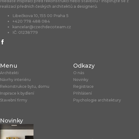
Hledáte inspiraci před rekonstrukcí nebo stavbou? Inspirujte se z
realizací předních českých architektů a designerů.
Libečkova 10, 155 00 Praha 5
+420 778 488 084
kancelar@czechdecoteam.cz
IČ: 01238779
Menu
Odkazy
Architekti
O nás
Návrhy interiéru
Novinky
Rekonstrukce bytu, domu
Registrace
Inspirace k bydlení
Přihlášení
Stavební firmy
Psychologie architektury
Novinky