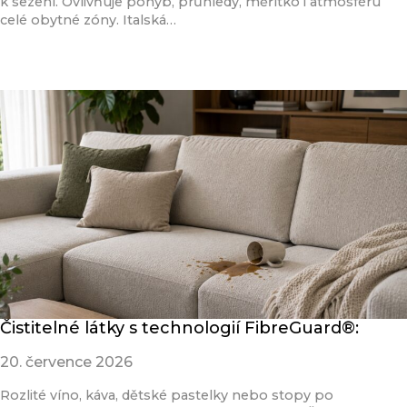
k sezení. Ovlivňuje pohyb, průhledy, měřítko i atmosféru
celé obytné zóny. Italská…
Přečíst článek
Čistitelné látky s technologií FibreGuard®:
20. července 2026
Rozlité víno, káva, dětské pastelky nebo stopy po