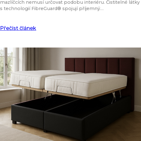
mazlíčcích nemusí určovat podobu interiéru. Čistitelné látky
s technologií FibreGuard® spojují příjemný…
Přečíst článek