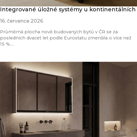
Integrované úložné systémy u kontinentálních
16. července 2026
Průměrná plocha nově budovaných bytů v ČR se za
posledních dvacet let podle Eurostatu zmenšila o více než
15 %.…
Přečíst článek