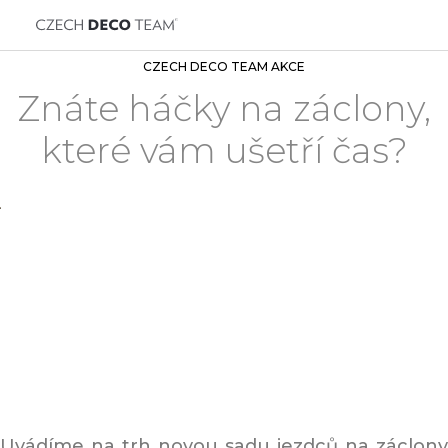
CZECH DECO TEAM AKCE
Znáte háčky na záclony,
které vám ušetří čas?
Uvádíme na trh novou sadu jezdců na záclony