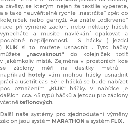
a závěsy, se kterými nejen že textilie vyperete,
ale také neuvěřitelně rychle „nastrčíte“ zpět do
kolejniček nebo garnyží. Asi znáte „odkrvené“
ruce při výměně záclon, nebo některý háček
vynecháte a musíte navlékání opakovat a
podobné nepříjemnosti. S háčky ( jezdci
)
KLIK
si to můžete usnadnit . Tyto háčky
můžete
„nacvaknout“
do kolejniček totiž
v jakémkoliv místě. Zejména v prostorách kde
se záclony měří na desítky metrů –
například
hotely
vám mohou háčky usnadni
práci a ušetřit čas. Série háčků se bude nabízet
pod označením
„KLIK“
háčky. V nabídce j
dalších cca. 45 typů háčků a jezdců pro záclony
včetně
teflonových
.
Další naše systémy pro zjednodušení výměny
záclon jsou systém
MARATHON
a systém
FLIX.