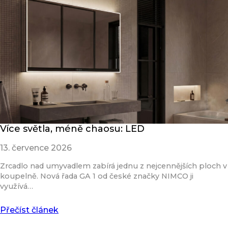
Více světla, méně chaosu: LED
13. července 2026
Zrcadlo nad umyvadlem zabírá jednu z nejcennějších ploch v
koupelně. Nová řada GA 1 od české značky NIMCO ji
využívá…
Přečíst článek