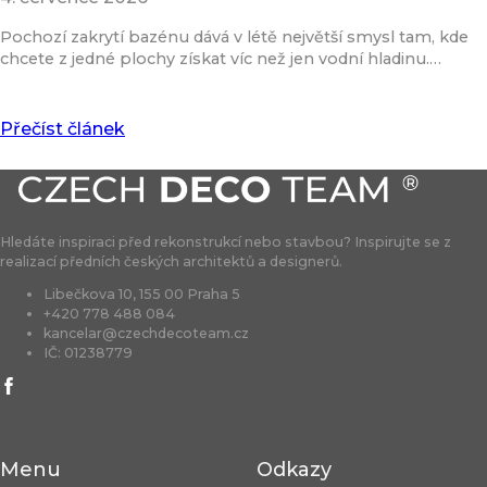
Pochozí zakrytí bazénu dává v létě největší smysl tam, kde
chcete z jedné plochy získat víc než jen vodní hladinu.…
Přečíst článek
Hledáte inspiraci před rekonstrukcí nebo stavbou? Inspirujte se z
realizací předních českých architektů a designerů.
Libečkova 10, 155 00 Praha 5
+420 778 488 084
kancelar@czechdecoteam.cz
IČ: 01238779
Menu
Odkazy