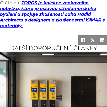
Čtěte dál
TOPOS je kolekce venkovního
nábytku, která je oslavou středomořského
bydlení a spojuje zkušenosti Zaha Hadid
Architects s designem a zkušenostmi iSiMAR s
materiály.
DALŠÍ DOPORUČENÉ ČLÁNKY