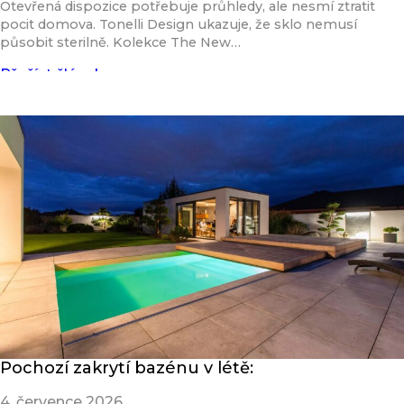
Otevřená dispozice potřebuje průhledy, ale nesmí ztratit
pocit domova. Tonelli Design ukazuje, že sklo nemusí
působit sterilně. Kolekce The New…
Přečíst článek
Pochozí zakrytí bazénu v létě:
4. července 2026