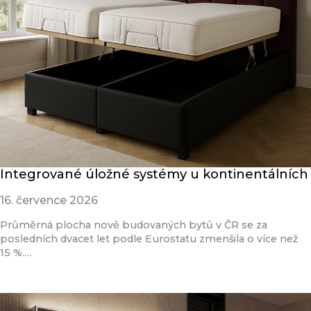
Integrované úložné systémy u kontinentálních
16. července 2026
Průměrná plocha nově budovaných bytů v ČR se za
posledních dvacet let podle Eurostatu zmenšila o více než
15 %.…
Přečíst článek