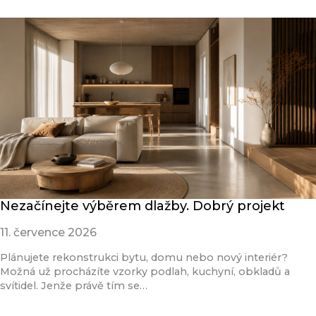
Nezačínejte výběrem dlažby. Dobrý projekt
11. července 2026
Plánujete rekonstrukci bytu, domu nebo nový interiér?
Možná už procházíte vzorky podlah, kuchyní, obkladů a
svítidel. Jenže právě tím se…