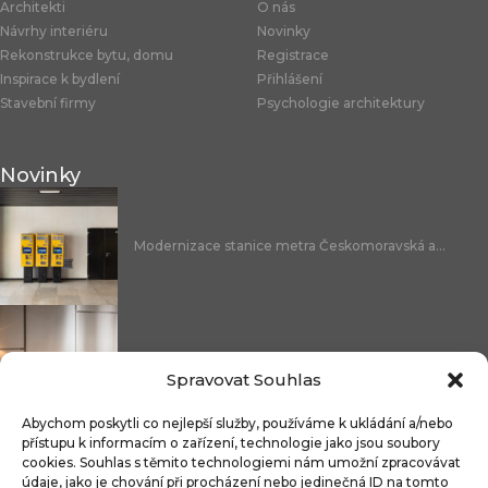
Architekti
O nás
Návrhy interiéru
Novinky
Rekonstrukce bytu, domu
Registrace
Inspirace k bydlení
Přihlášení
Stavební firmy
Psychologie architektury
Novinky
Modernizace stanice metra Českomoravská a...
Nicoline: středomořská elegance, která se...
Spravovat Souhlas
Abychom poskytli co nejlepší služby, používáme k ukládání a/nebo
přístupu k informacím o zařízení, technologie jako jsou soubory
cookies. Souhlas s těmito technologiemi nám umožní zpracovávat
Čistitelné látky s technologií FibreGuard®:...
údaje, jako je chování při procházení nebo jedinečná ID na tomto